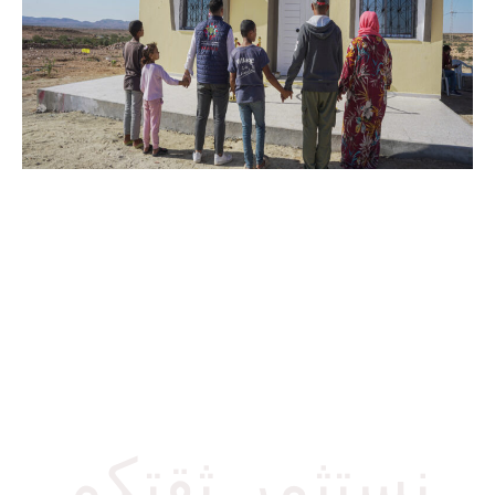
تونس نبنیوھا
بیدینا
نستثمر ثقتكم