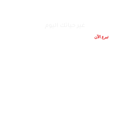
تونس نبنیوھا بیدینا
غير حياتك اليوم
تبرع الآن
تواصل معنا