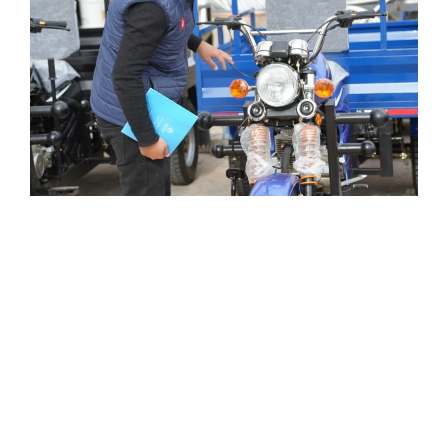
تونس نبنیوھا
بیدینا