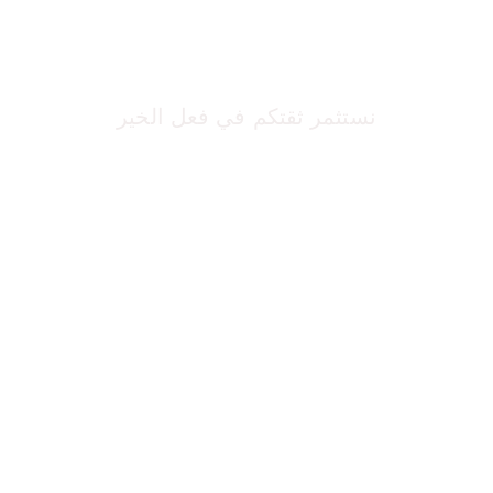
تونس نبنیوھا بیدینا
نستثمر ثقتكم في فعل الخير