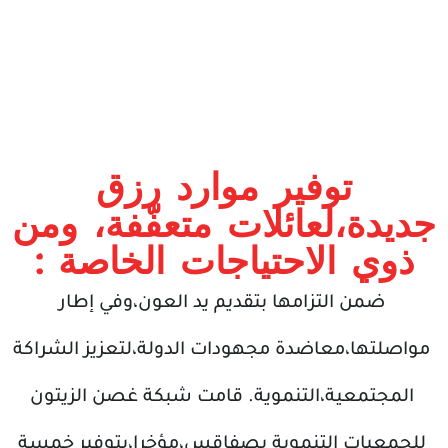
توفير موارد رزق
جديدة،لعائلات متعفّفة، ومن
ذوي الاحتياجات الخاصة :
ضمن التزامها بتقديم يد العون،وفي إطار
مواصلتها،معاضدة مجهودات الدولة،لتعزيز الشراكة
المجتمعية،التنموية. قامت شبكة غصن الزيتون
للجمعيات التنموية بصفاقس،مؤخرا،بتوفير خمسة