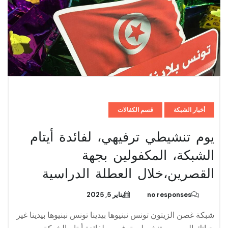
أخبار الشبكة
قسم الكفالات
يوم تنشيطي ترفيهي، لفائدة أيتام
الشبكة، المكفولين بجهة
القصرين،خلال العطلة الدراسية
no responses
يناير 5, 2025
شبكة غصن الزيتون تونس نبنیوھا بیدینا تونس نبنیوھا بیدینا غير