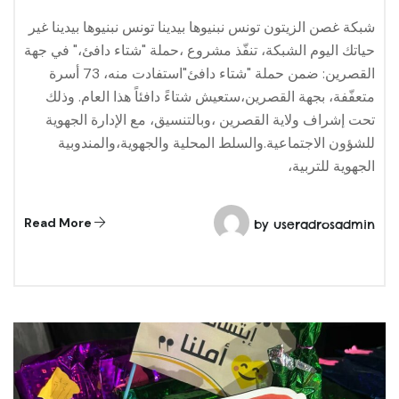
شبكة غصن الزيتون تونس نبنیوھا بیدینا تونس نبنیوھا بیدینا غير
حياتك اليوم الشبكة، تنفّذ مشروع ،حملة "شتاء دافئ،" في جهة
القصرين: ضمن حملة "شتاء دافئ"استفادت منه، 73 أسرة
متعفّفة، بجهة القصرين،ستعيش شتاءً دافئاً هذا العام. وذلك
تحت إشراف ولاية القصرين ،وبالتنسيق، مع الإدارة الجهوية
للشؤون الاجتماعية.والسلط المحلية والجهوية،والمندوبية
الجهوية للتربية،
Read More
by
useradrosadmin