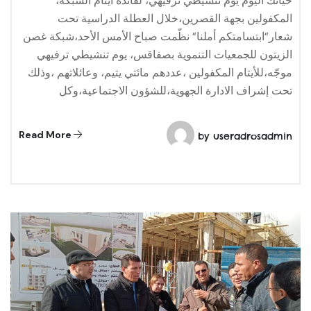
حياتك اليوم يوم تنشيطي ترفيهي، لفائدة أيتام الشبكة،
المكفولين بجهة القصرين،خلال العطلة الدراسية تحت
شعار”ابتسامتكم أملنا” نظّمت صباح الأمس الأحد،شبكة غصن
الزيتون للجمعيات التنموية بصفاقس، يوم تنشيطي ترفيهي
موجّه،للأيتام المكفولين ،عددهم مائتي يتيم، وعائلاتهم ،وذلك
تحت إشراف الادارة الجهوية،للشؤون الاجتماعية،وكل
Read More
by
useradrosadmin