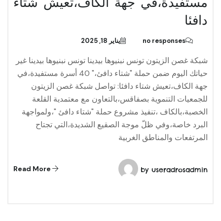
مستفيدة،في جهة الكاف،تعيش شتاء
دافئا
no responses
يناير 18, 2025
شبكة غصن الزيتون تونس نبنیوھا بیدینا تونس نبنیوھا بیدینا غير
حياتك اليوم ضمن حملة "شتاء دافئ،" 40 أسرة مستفيدة،في
جهة الكاف،تعيش شتاء دافئا: تواصل شبكة غصن الزيتون
للجمعيات التنموية بصفاقس،بالتعاون مع معتمدية القلعة
الخصبة،بالكاف ،تنفيذ مشروع حملة "شتاء دافئ "،ولمواجهة
البرد خاصة،وفي ظلّ موجة الصقيع الشديدة،التي تجتاح
المرتفعات والمناطق الغربية
Read More
by
useradrosadmin