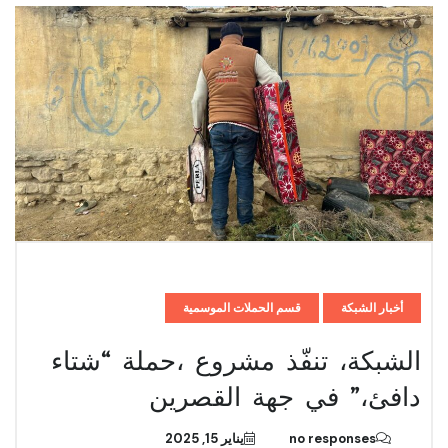
أخبار الشبكة
قسم الحملات الموسمية
الشبكة، تنفّذ مشروع ،حملة “شتاء
دافئ،” في جهة القصرين
no responses
يناير 15, 2025