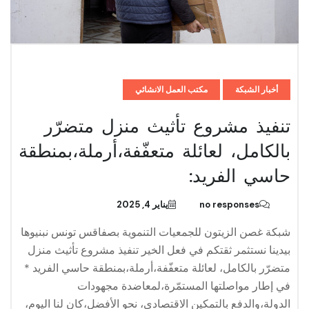
أخبار الشبكة
مكتب العمل الانشائي
تنفيذ مشروع تأثيث منزل متضرّر
بالكامل، لعائلة متعفّفة،أرملة،بمنطقة
حاسي الفريد:
no responses
يناير 4, 2025
شبكة غصن الزيتون للجمعيات التنموية بصفاقس تونس نبنيوها
بيدينا نستثمر ثقتكم في فعل الخير تنفيذ مشروع تأثيث منزل
متضرّر بالكامل، لعائلة متعفّفة،أرملة،بمنطقة حاسي الفريد *
في إطار مواصلتها المستمّرة،لمعاضدة مجهودات
الدولة،والدفع بالتمكين الاقتصادي، نحو الأفضل،كان لنا اليوم،